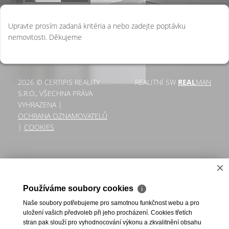
Upravte prosím zadaná kritéria a nebo zadejte poptávku
nemovitosti. Děkujeme
2026 © CERTIFIS REALITY
REALITNÍ SW
REAL
MAN
S.R.O., VŠECHNA PRÁVA
VYHRAZENA |
OCHRANA OZNAMOVATELŮ
|
COOKIES
×
Používáme soubory cookies
ℹ
Naše soubory potřebujeme pro samotnou funkčnost webu a pro
uložení vašich předvoleb při jeho procházení. Cookies třetích
stran pak slouží pro vyhodnocování výkonu a zkvalitnění obsahu