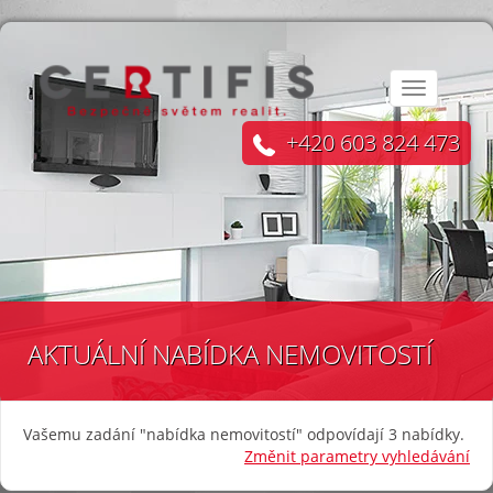
Toggle
navigation
+420 603 824 473
AKTUÁLNÍ NABÍDKA NEMOVITOSTÍ
Vašemu zadání
"nabídka nemovitostí"
odpovídají 3 nabídky.
Změnit parametry vyhledávání