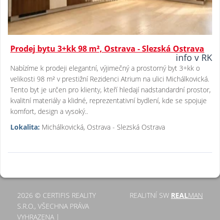
Prodej bytu 3+kk 98 m², Ostrava - Slezská Ostrava
info v RK
Nabízíme k prodeji elegantní, výjimečný a prostorný byt 3+kk o
velikosti 98 m² v prestižní Rezidenci Atrium na ulici Michálkovická.
Tento byt je určen pro klienty, kteří hledají nadstandardní prostor,
kvalitní materiály a klidné, reprezentativní bydlení, kde se spojuje
komfort, design a vysoký..
Lokalita:
Michálkovická, Ostrava - Slezská Ostrava
2026 © CERTIFIS REALITY
REALITNÍ SW
REAL
MAN
S.R.O., VŠECHNA PRÁVA
VYHRAZENA |