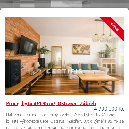
Prodej bytu 4+1 85 m², Ostrava - Zábřeh
4 790 000 Kč
Nabízíme k prodeji prostorný a velmi pěkný byt 4+1 v žádané
lokalitě Výškovická ulice, Ostrava – Zábřeh. Byt o výměře 85 m² se
nachází v 6. podlaží udržovaného panelového domu a je ve velmi